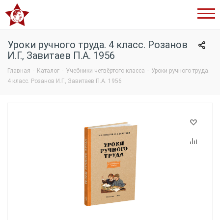
Сталинский
букварь
Уроки ручного труда. 4 класс. Розанов
И.Г., Завитаев П.А. 1956
Главная
-
Каталог
-
Учебники четвёртого класса
-
Уроки ручного труда.
4 класс. Розанов И.Г., Завитаев П.А. 1956