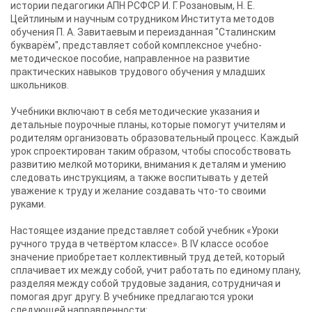
истории педагогики АПН РСФСР И. Г. Розановым, Н. Е.
Цейтлиным и научным сотрудником Института методов
обучения П. А. Завитаевым и переизданная "Сталинским
букварём", представляет собой комплексное учебно-
методическое пособие, направленное на развитие
практических навыков трудового обучения у младших
школьников.
Учебники включают в себя методические указания и
детальные поурочные планы, которые помогут учителям и
родителям организовать образовательный процесс. Каждый
урок спроектирован таким образом, чтобы способствовать
развитию мелкой моторики, внимания к деталям и умению
следовать инструкциям, а также воспитывать у детей
уважение к труду и желание создавать что-то своими
руками.
Настоящее издание представляет собой учебник «Уроки
ручного труда в четвёртом классе». В IV классе особое
значение приобретает коллективный труд детей, который
сплачивает их между собой, учит работать по единому плану,
разделяя между собой трудовые задания, сотрудничая и
помогая друг другу. В учебнике предлагаются уроки
следующей направленности: