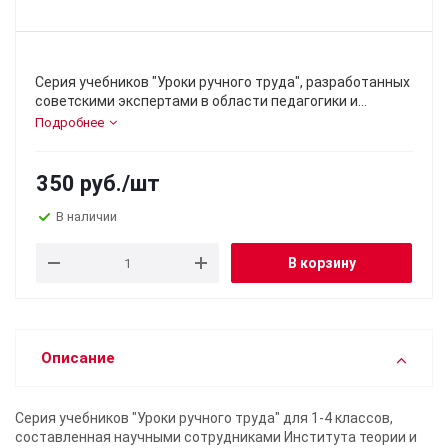
Серия учебников "Уроки ручного труда", разработанных
советскими экспертами в области педагогики и
переизданных проектом «Сталинский букварь»,
Подробнее
предлагает системный подход к обучению детей
ручному труду в начальной школе.
В учебниках даны детальные методические указания
350
руб.
/шт
для организации уроков ручного труда,
способствующих развитию мелкой моторики,
В наличии
креативности и самостоятельности детей.
Эти методические издания не только обогащают
В корзину
практические навыки учащихся, но и воспитывают
уважение к труду и желание творить.
Описание
Серия учебников "Уроки ручного труда" для 1-4 классов,
составленная научными сотрудниками Института теории и