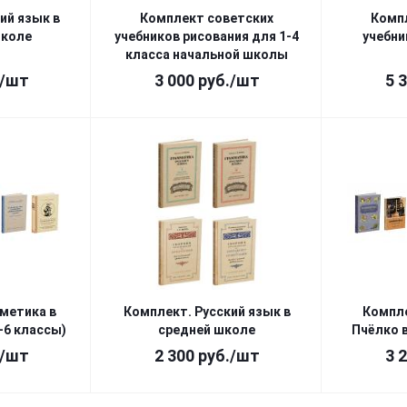
ий язык в
Комплект советских
Комп
школе
учебников рисования для 1-4
учебни
класса начальной школы
/шт
3 000
руб.
/шт
5 
метика в
Комплект. Русский язык в
Компл
-6 классы)
средней школе
Пчёлко 
/шт
2 300
руб.
/шт
3 