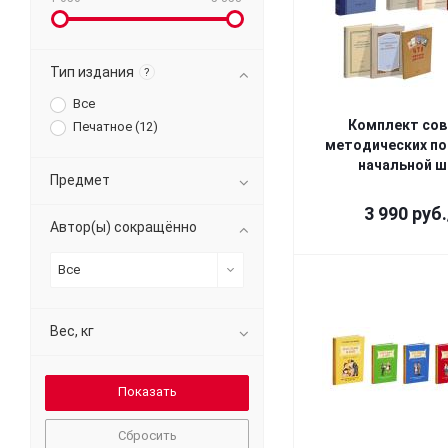
Тип издания
?
Все
Комплект сов
Печатное (
12
)
методических по
начальной 
Предмет
3 990
руб.
Автор(ы) сокращённо
Все
Вес, кг
Сбросить