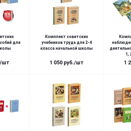
етских
Комплект советских
Комп
собий для
учебников труда для 2-4
наблюден
школы
класса начальной школы
деятельн
1, 
/шт
1 050
руб.
/шт
1 