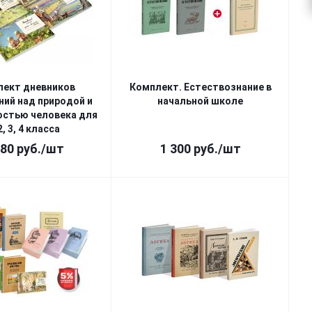
лект дневников
Комплект. Естествознание в
ий над природой и
начальной школе
остью человека для
2, 3, 4 класса
280
руб.
/шт
1 300
руб.
/шт