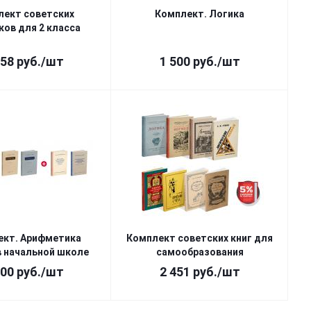
лект советских
Комплект. Логика
ков для 2 класса
358
руб.
/шт
1 500
руб.
/шт
ект. Арифметика
Комплект советских книг для
в начальной школе
самообразования
200
руб.
/шт
2 451
руб.
/шт