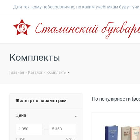
Для тех, кому небезразлично, по каким учебникам будут учи
Сталинский
букварь
Комплекты
Главная
-
Каталог
-
Комплекты
По популярности (во
Фильтр по параметрам
Цена
1 050
5 358