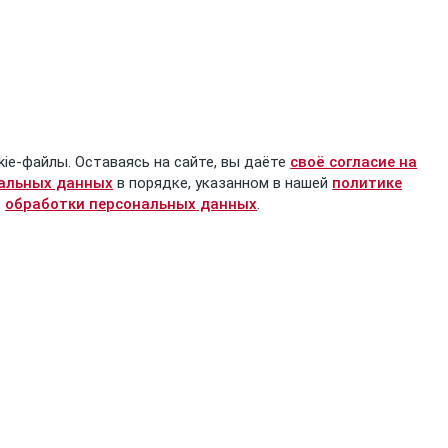
kie-файлы. Оставаясь на сайте, вы даёте
своё согласие на
нальных данных
в порядке, указанном в нашей
политике
обработки персональных данных
.
Проект
Информация
О проекте
Оплата и доставка
Новости
Обратная связь
Товарищи