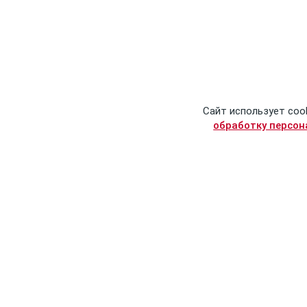
Сайт использует coo
обработку персо
© Сталинский букварь
Контактные данные
2016-2026
info@stalins-bukvar.ru
Политика обработки
+7 (499) 325-90-04
персональных данных
(автоматическое
Пользовательское
информирование о
соглашение
статусе заказа,
работает
Публичная оферта
круглосуточно)