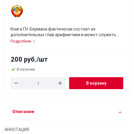
Книга Г.Н. Бермана фактически состоит из
дополнительных глав арифметики и может служить
повышению арифметической культуры широкого круга
Подробнее
читателей. Наряду с правилами для умножения дробей
в ней излагаются правила для вычисления корней и
приближенного умножения, которые могут оказаться
200
руб.
/шт
интересными и для квалифицированного читателя.
В наличии
В корзину
Описание
АННОТАЦИЯ