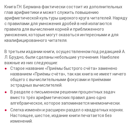
Книга Г.Н. Бермана фактически состоит из дополнительных
глав арифметики и может служить повышению
арифметической культуры широкого круга читателей. Наряду
с правилами для умножения дробей в ней излагаются
правила для вычисления корней и приближенного
умножения, которые могут оказаться интересными и для
квалифицированного читателя.
В третьем издании книги, осуществленном под редакцией А.
Л. Брудно, были сделаны небольшие уточнения. Наиболее
важные из них следующие:
Старое название «Приёмы быстрого счёта» заменено
названием «Приёмы счёта», так как книга не имеет ничего
общего с вычислительными фокусами и приёмами
эстрадных вычислителей.
В разделе о письменном решении процентных задач
вместо трёх арифметических правил дано одно
алгебраическое, которое запоминается мнемонически.
Слегка изменён и расширен раздел о квадратных корнях.
Настоящее, шестое, издание книги печатается без
изменений.