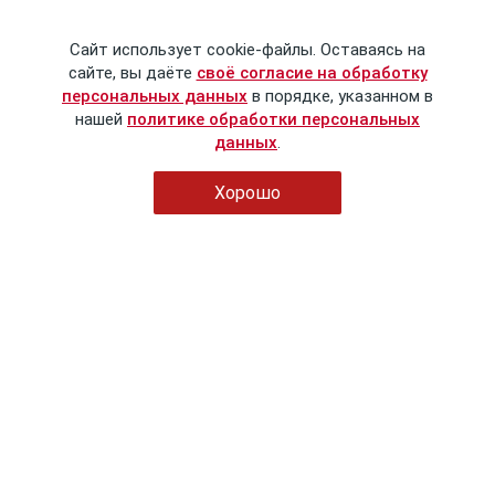
Сайт использует cookie-файлы. Оставаясь на
сайте, вы даёте
своё согласие на обработку
персональных данных
в порядке, указанном в
нашей
политике обработки персональных
данных
.
Хорошо
© Сталинский букварь
2016-2026
Политика обработки персональных данных
Пользовательское соглашение
Публичная оферта
Контактные данные
info@stalins-bukvar.ru