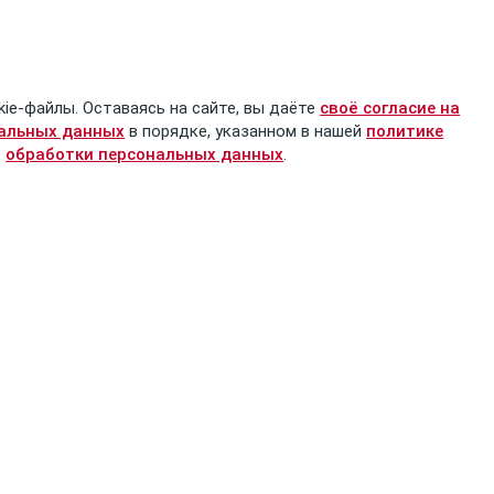
kie-файлы. Оставаясь на сайте, вы даёте
своё согласие на
нальных данных
в порядке, указанном в нашей
политике
обработки персональных данных
.
Проект
Информация
О проекте
Оплата и доставка
Новости
Обратная связь
Товарищи