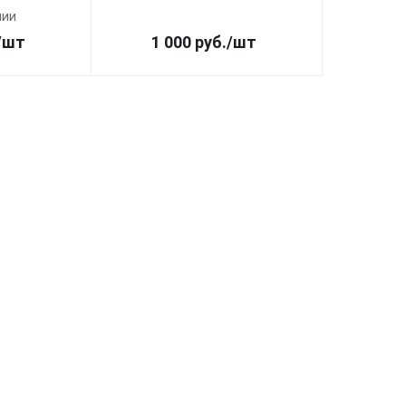
чии
/шт
1 000
руб.
/шт