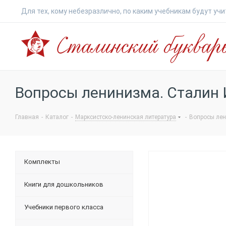
Для тех, кому небезразлично, по каким учебникам будут учи
Сталинский
букварь
Вопросы ленинизма. Сталин И
Главная
-
Каталог
-
Марксистско-ленинская литература
-
Вопросы лен
Комплекты
Книги для дошкольников
Учебники первого класса