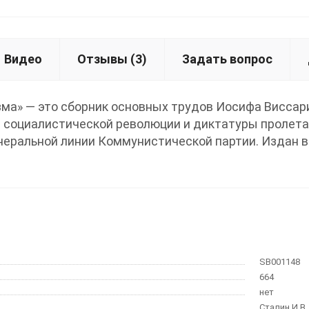
Видео
Отзывы
(3)
Задать вопрос
ма» — это сборник основных трудов Иосифа Висса
и социалистической революции и диктатуры пролета
неральной линии Коммунистической партии. Издан в 
SB001148
664
нет
Сталин И.В.