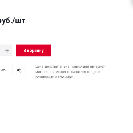
м теории и практики социалистической
и и диктатуры пролетариата,
тического строительства в СССР и защите
уб.
/шт
ной линии Коммунистической партии. Издан
ду при участии автора.
В корзину
Цена действительна только для интернет-
ься
магазина и может отличаться от цен в
розничных магазинах