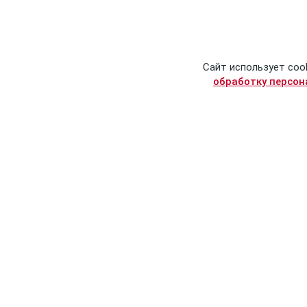
Сайт использует coo
обработку персо
© Сталинский букварь
Контактные данные
2016-2026
info@stalins-bukvar.ru
Политика обработки
+7 (499) 325-90-04
персональных данных
(автоматическое
Пользовательское
информирование о
соглашение
статусе заказа,
работает
Публичная оферта
круглосуточно)
+7 (995) 930-09-20
(оператор интернет
магазина, будни 8:30-