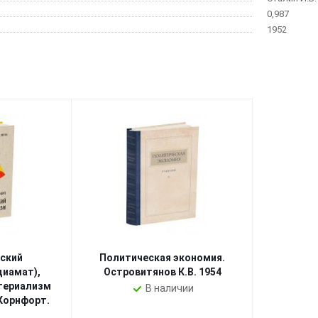
0,987
1952
ский
Политическая экономия.
диамат),
Островитянов К.В. 1954
териализм
В наличии
 Корнфорт.