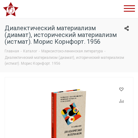
Сталинский
букварь
Диалектический материализм
(диамат), исторический материализм
(истмат). Морис Корнфорт. 1956
Главная
-
Каталог
-
Марксистско-ленинская литература
-
Диалектический материализм (диамат), исторический материализм
(истмат). Морис Корнфорт. 1956