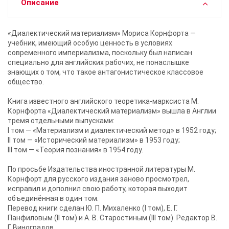
Описание
По просьбе Издательства иностранной литературы М.
Корнфорт для русского издания заново просмотрел,
исправил и дополнил свою работу, которая выходит
«Диалектический материализм» Мориса Корнфорта —
объединённая в один том.
учебник, имеющий особую ценность в условиях
Перевод книги сделан Ю. П. Михаленко (I том), Е. Г.
современного империализма, поскольку был написан
Панфиловым (II том) и А. В. Старостиным (III том).
специально для английских рабочих, не понаслышке
Редактор В. Г. Виноградов
знающих о том, что такое антагонистическое классовое
общество.
Книга известного английского теоретика-марксиста М.
Корнфорта «Диалектический материализм» вышла в Англии
тремя отдельными выпусками:
I том — «Материализм и диалектический метод» в 1952 году;
II том — «Исторический материализм» в 1953 году;
III том — «Теория познания» в 1954 году.
По просьбе Издательства иностранной литературы М.
Корнфорт для русского издания заново просмотрел,
исправил и дополнил свою работу, которая выходит
объединённая в один том.
Перевод книги сделан Ю. П. Михаленко (I том), Е. Г.
Панфиловым (II том) и А. В. Старостиным (III том). Редактор В.
Г. Виноградов