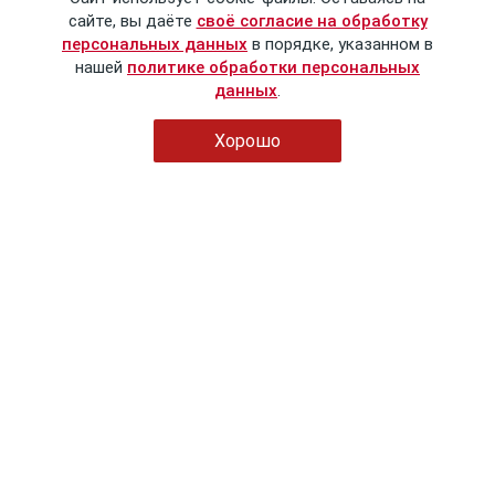
сайте, вы даёте
своё согласие на обработку
персональных данных
в порядке, указанном в
нашей
политике обработки персональных
данных
.
Хорошо
© Сталинский букварь
2016-2026
Политика обработки персональных данных
Пользовательское соглашение
Публичная оферта
Контактные данные
info@stalins-bukvar.ru
+7 (499) 325-90-04
(автоматическое информирование о
статусе заказа, работает круглосуточно)