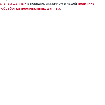
нальных данных
в порядке, указанном в нашей
политике
обработки персональных данных
.
Проект
Информация
О проекте
Оплата и доставка
Новости
Обратная связь
Товарищи