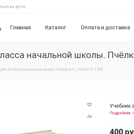
ться их дети.
Главная
Каталог
Оплата и доставка
ласса начальной школы. Пчёлко 
ля 3 класса начальной школы. Пчёлко А.С., Поляк Г.Б. 1955
Учебник 
Подробнее
400
ру