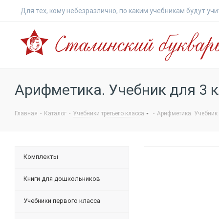
Для тех, кому небезразлично, по каким учебникам будут учи
Сталинский
букварь
Арифметика. Учебник для 3 к
Главная
-
Каталог
-
Учебники третьего класса
-
Арифметика. Учебник д
Комплекты
Книги для дошкольников
Учебники первого класса