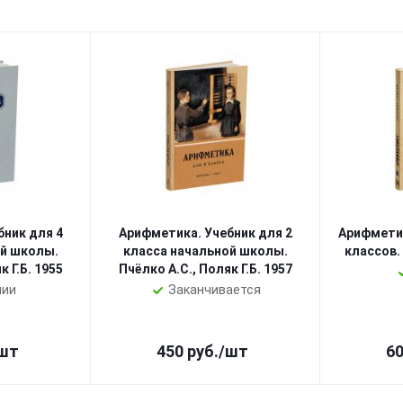
бник для 4
Арифметика. Учебник для 2
Арифметик
ой школы.
класса начальной школы.
классов.
к Г.Б. 1955
Пчёлко А.С., Поляк Г.Б. 1957
чии
Заканчивается
шт
450
руб.
/шт
6