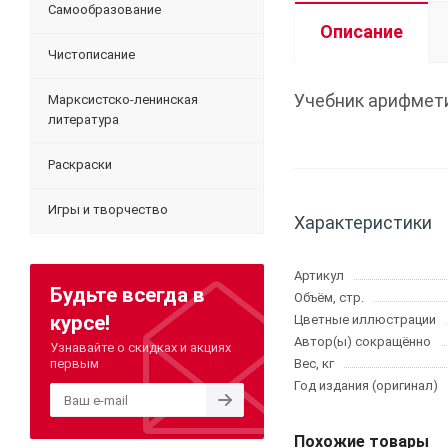
Самообразование
Описание
Чистописание
Учебник арифмети
Марксистско-ленинская
литература
Раскраски
Игры и творчество
Характеристики
Артикул
Будьте всегда в
Объём, стр.
курсе!
Цветные иллюстрации
Автор(ы) сокращённо
Узнавайте о скидках и акциях
первым
Вес, кг
Год издания (оригинал)
Похожие товары