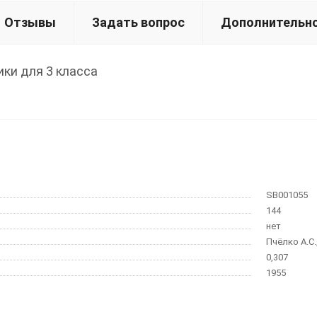
Отзывы
Задать вопрос
Дополнительн
ки для 3 класса
SB001055
144
нет
Пчёлко А.С.,
0,307
1955