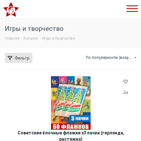
Сталинский
букварь
Игры и творчество
Главная
-
Каталог
-
Игры и творчество
По популярности (возрастание)
Фильтр
Советские ёлочные флажки х3 пачки (гирлянда,
растяжка)