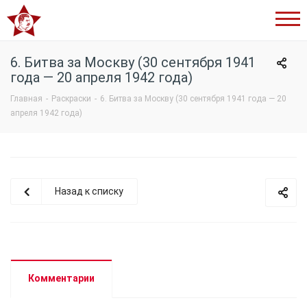
Сталинский
букварь
6. Битва за Москву (30 сентября 1941
года — 20 апреля 1942 года)
Главная
-
Раскраски
-
6. Битва за Москву (30 сентября 1941 года — 20
апреля 1942 года)
Назад к списку
Комментарии