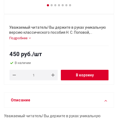
Уважаемый читатель! Вы держите в руках уникальную
версию классического пособия Н. С. Поповой,
созданную коллективом образовательного проекта
Подробнее
«Сталинский букварь».
Настоящее учебное пособие включает в себя
450
руб.
/шт
материалы из двух изданий советского педагога-
методиста Натальи Сергеевны Поповой:
В наличии
теоретическую часть из «Учебника арифметики» (I
часть, М.-Л., 1936 г.) и полную версию «Сборника
В корзину
арифметических задач и упражнений» (I часть, Л., 1941
г.).
Описание
Уважаемый читатель! Вы держите в руках уникальную