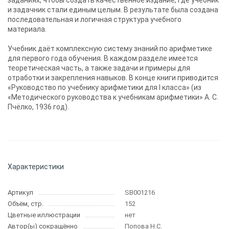
заданиях, чтобы создать качественное издание, где учебник
и задачник стали единым целым. В результате была создана
последовательная и логичная структура учебного
материала.
Учебник даёт комплексную систему знаний по арифметике
для первого года обучения. В каждом разделе имеется
теоретическая часть, а также задачи и примеры для
отработки и закрепления навыков. В конце книги приводится
«Руководство по учебнику арифметики для I класса» (из
«Методического руководства к учебникам арифметики» А. С.
Пчёлко, 1936 год).
Характеристики
Артикул
SB001216
Объём, стр.
152
Цветные иллюстрации
нет
Автор(ы) сокращённо
Попова Н.С.